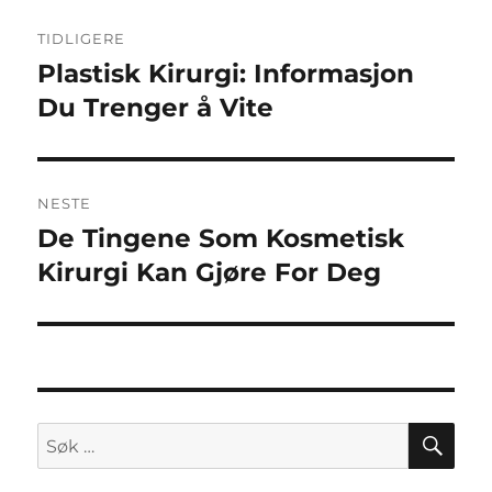
Innleggsnavigasjon
TIDLIGERE
Plastisk Kirurgi: Informasjon
Forrige
innlegg:
Du Trenger å Vite
NESTE
De Tingene Som Kosmetisk
Neste
innlegg:
Kirurgi Kan Gjøre For Deg
SØ
Søk
etter: